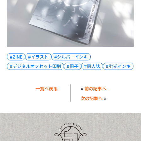
#ZINE
#イラスト
#シルバーインキ
#デジタルオフセット印刷
#冊子
#同人誌
#蛍光インキ
«
一覧へ戻る
前の記事へ
»
次の記事へ