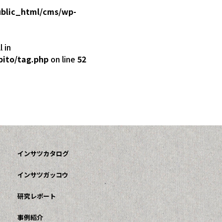
ublic_html/cms/wp-
 in
bito/tag.php
on line
52
インサツカタログ
インサツガッコウ
研究レポート
事例紹介