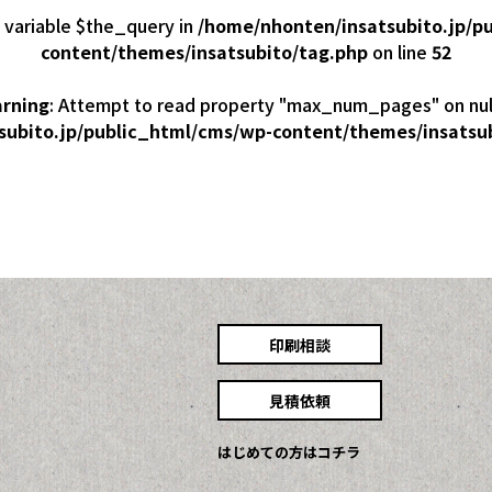
 variable $the_query in
/home/nhonten/insatsubito.jp/p
content/themes/insatsubito/tag.php
on line
52
rning
: Attempt to read property "max_num_pages" on null
subito.jp/public_html/cms/wp-content/themes/insatsu
印刷相談
見積依頼
はじめての方はコチラ