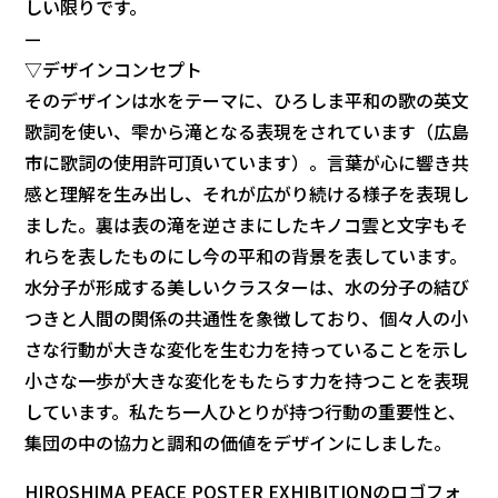
しい限りです。
—
▽デザインコンセプト
そのデザインは水をテーマに、ひろしま平和の歌の英文
歌詞を使い、雫から滝となる表現をされています（広島
市に歌詞の使用許可頂いています）。言葉が心に響き共
感と理解を生み出し、それが広がり続ける様子を表現し
ました。裏は表の滝を逆さまにしたキノコ雲と文字もそ
れらを表したものにし今の平和の背景を表しています。
水分子が形成する美しいクラスターは、水の分子の結び
つきと人間の関係の共通性を象徴しており、個々人の小
さな行動が大きな変化を生む力を持っていることを示し
小さな一歩が大きな変化をもたらす力を持つことを表現
しています。私たち一人ひとりが持つ行動の重要性と、
集団の中の協力と調和の価値をデザインにしました。
HIROSHIMA PEACE POSTER EXHIBITIONのロゴフォ