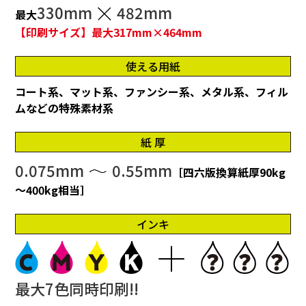
330mm
482mm
最大
【印刷サイズ】最大317mm×464mm
使える用紙
コート系、マット系、ファンシー系、メタル系、フィル
ムなどの特殊素材系
紙 厚
0.075mm
0.55mm
［四六版換算紙厚90kg
～400kg相当］
インキ
最大7色同時印刷!!